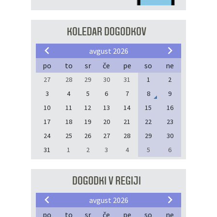
KOLEDAR DOGODKOV
avgust 2026
po
to
sr
če
pe
so
ne
27
28
29
30
31
1
2
3
4
5
6
7
8
9
10
11
12
13
14
15
16
17
18
19
20
21
22
23
24
25
26
27
28
29
30
31
1
2
3
4
5
6
DOGODKI V REGIJI
avgust 2026
po
to
sr
če
pe
so
ne