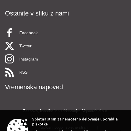
Ostanite v stiku z nami
Facebook
Twitter
Instagram
RSS
Vremenska napoved
Zasnova, izvedba in vzdrževanje: Sigmateh d.o.o.
Spletna stran za nemoteno delovanje uporablja
piškotke
Splošni pogoji spletne strani
|