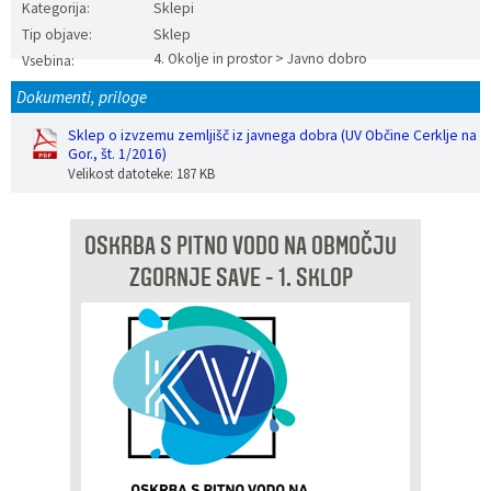
Kategorija:
Sklepi
Vaške skupnosti
Načrt ravnanja s stvarnim premoženjem
Galerija slik
Dokumenti v javni obravnavi
Tip objave:
Sklep
4. Okolje in prostor > Javno dobro
Vsebina:
Častno razsodišče
MojaObčina.si
Dokumenti, priloge
Sklep o izvzemu zemljišč iz javnega dobra (UV Občine Cerklje na
Medobčinski inšpektorat
Gor., št. 1/2016)
Velikost datoteke: 187 KB
Gasilstvo, zaščita in reševanje
OSKRBA S PITNO VODO NA OBMOČJU
ZGORNJE SAVE - 1. SKLOP