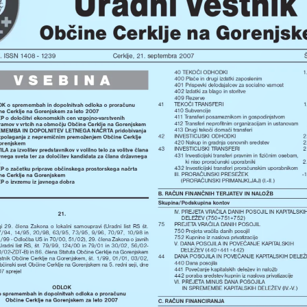
Uradni vestnikObčin
. ISSN 1408 - 1239
Cerklje, 21. septembra 2007
Š
40 TEKOČI ODHODKI
1
V
S
E
B
I
N
A
400 Plače in drugi izdatki zaposlenim
401 Prispevki delodajalcev za socialno varnost 
402 Izdatki za blago in storitve
409 Rezerve
41 
TEKOČI TRANSFERI
1
K o spremembah in dopolnitvah odloka o proračunu 
410 Subvencije
ne Cerklje na Gorenjskem za leto 2007
411 Transferi posameznikom in gospodinjstvom
 o določitvi ekonomskih cen vzgojno-varstvenih 
412 Transferi neprofitnim organizacijam in ustanovam
ramov v vrtcih na območju Občine Cerklje na Gorenjskem
413 Drugi tekoči domači transferi
MEMBA IN DOPOLNITEV LETNEGA NAČRTA pridobivanja 
42 
INVESTICIJSKI ODHODKI
2
azpolaganja z nepremičnim premoženjem Občine Cerklje 
420 Nakup in gradnja osnovnih sredstev
2
orenjskem 
43 
INVESTICIJSKI TRANSFERI
2
LA za izvolitev predstavnikov v volilno telo za volitve člana 
431 Investicijski transferi pravnim in fizičnim osebam, 
nega sveta ter za določitev kandidata za člana državnega 
ki niso proračunski uporabniki
2
432 Investicijski transferi proračunskim uporabnikom
P o začetku priprave občinskega prostorskega načrta 
III. PRORAČUNSKI PRESEŽEK 
-
ne Cerklje na Gorenjskem
(PRORAČUNSKI PRIMANJKLJAJ) (I.-II.)
P o izvzemu iz javnega dobra
B. RAČUN FINANČNIH TERJATEV IN NALOŽB
Skupina/Podskupina kontov
IV. PREJETA VRAČILA DANIH POSOJIL IN KAPITALSKIH
21.
DELEŽEV (750+751+752)
75 
PREJETA VRAČILA DANIH POSOJIL
  29.  člena  Zakona  o  lokalni  samoupravi  (Uradni  list  RS  št.
750 Prejeta vračila danih posojil 
/94,  14/95,  20/98,  63/95,  73/95,  9/96,  70/97,  10/98  in
752 Kupnine iz naslova privatizacije
99 - Odločba US in 70/00, 51/02), 29. člena Zakona o javnih
V. DANA POSOJILA IN POVEČANJE KAPITALSKIH 
Uradni  list  RS,  št.  79/99,  124/00  in  79/01  in  30/02,  56/02-
DELEŽEV (440+441+442)
/02-ZDT-B) in 86. člena Statuta Občine Cerklje na Gorenjskem
44 
DANA POSOJILA IN POVEČANJE KAPITALSKIH DELEŽ
stnik Občine Cerklje na Gorenjskem, št. 1/99, 01/01, 03/02,
440 Dana posojila
bčinski svet Občine Cerklje na Gorenjskem na 5. redni seji, dne
441 Povečanje kapitalskih deležev in naložb
7 sprejel
442 poraba sredstev kupnin iz naslova privatizacije
VI. PREJETA MINUS DANA POSOJILA 
ODLOK
IN SPREMEMBE KAPITALSKIH DELEŽEV (IV.-V.)
o spremembah in dopolnitvah odloka o proračunu
Občine Cerklje na Gorenjskem za leto 2007
C. RAČUN FINANCIRANJA