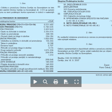
Skupina/Podskupina kontov
1. člen
VII. ZADOLŽEVANJE (500)
50 
ZADOLŽEVANJE
u  Odloka  o  proračunu  Občine  Cerklje  na  Gorenjskem  za  leto
500 Domače zadolževanje
ni vestnik Občine Cerklje na Gorenjskem št. 1/07) se splošni
VIII. ODPLAČILA DOLGA (550)
una  na  ravni  podskupin  kontov  spremeni  in  določi  v  naslednjih
55 
ODPLAČILA DOLGA
550 Odplačila domačega dolga
NCA PRIHODKOV IN ODHODKOV
IX. SPREMEMBA STANJA SREDSTEV NA RAČUNIH 
(I.+IV.+VII.-II.-V.-VIII.)
- 
odskupina kontov
v EUR
X.  NETO ZADOLŽEVANJE (VII.-VIII.)
 SKUPAJ PRIHODKI (70+71+72+73+74)
6.531.460
XI. NETO FINANCIRANJE (VI+VII.-VIII.-IX.)
1
KOČI PRIHODKI (70+71)
5.790.635
VČNI PRIHODKI
3.957.943
 Davki na dohodek in dobiček
3.264.574
2. člen
 Davki na premoženje
399.185
 Domači davki na blago in storitve
294.184
Po uveljavitvi rebalansa proračuna je osnova za prerazporejanje
DAVČNI PRIHODKI
1.832.692
rabe sprejeti rebalans.
 Udeležba na dobičku in dohodki od premoženja
134.244
 Takse in pristojbine
15.198
3. člen
 Denarne kazni 
2.737
 Prihodki od prodaje blaga in storitev
5.174
Odlok o spremembah in dopolnitvah odloka o proračunu občine 
 Drugi nedavčni prihodki
1.675.339
Gorenjskem za leto 2007 začne veljati naslednji dan po objavi
ITALSKI PRIHODKI
209.856
vestniku Občine Cerklje na Gorenjskem.
 Prihodki od prodaje osnovnih sredstev
1.210
 Prihodki od prodaje zemljišč in nematerialnega 
Številka: 032-10/2006-38
premoženja
208.646
Cerklje, dne 18. 9. 2007 
EJETE DONACIJE
146.000
 Prejete donacije iz domačih virov
146.000
Župan 
ANSFERNI PRIHODKI
384.969
Franc Čebulj, l.
 Transferni prihodki iz drugih javnofinančnih institucij
384.969
. SKUPAJ ODHODKI (40+41+42+43)
8.132.939
N O V I C E   I Z P O D   K R