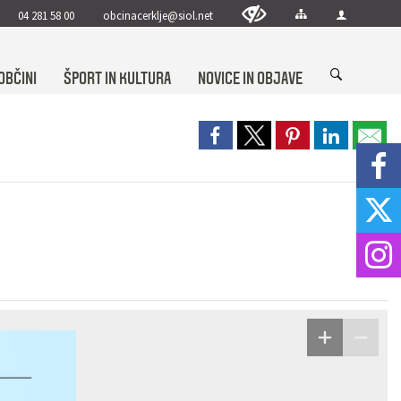
04 281 58 00
obcinacerklje@siol.net
OBČINI
ŠPORT IN KULTURA
NOVICE IN OBJAVE