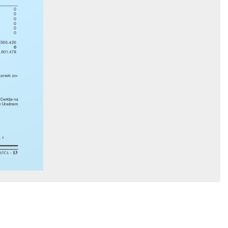
0
0
0
0
0
0
1.566.426
0
.601.479
 pravic po-
Cerklje na
 v Uradnem
 r.
13
 VAV C A  - 