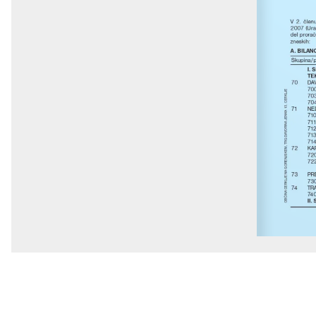
V  2.  člen
2007 (Urad
del  prorač
zneskih:
A. BILA
Skupina/p
I.
TE
70
DA
700
OBČINA CERKLJE NA GORENJSKEM, TRG DAVORINA JENKA 13, CERKLJE
703
704
71
NE
710
711
712
713
714
72
KAP
720
722
73 
PR
730
74 
TR
740
II