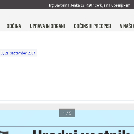
Trg Davorina Jenka 13, 4207 Cerklje na Gorenjskem
OBČINA
UPRAVA IN ORGANI
OBČINSKI PREDPISI
V NAŠI 
. 3, 21. september 2007
1 / 5