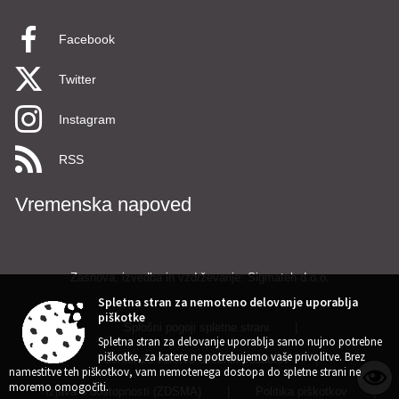
Facebook
Twitter
Instagram
RSS
Vremenska napoved
Zasnova, izvedba in vzdrževanje: Sigmateh d.o.o.
Spletna stran za nemoteno delovanje uporablja
piškotke
Splošni pogoji spletne strani
|
Spletna stran za delovanje uporablja samo nujno potrebne
piškotke, za katere ne potrebujemo vaše privolitve. Brez
Center za varstvo osebnih podatkov
|
namestitve teh piškotkov, vam nemotenega dostopa do spletne strani ne
moremo omogočiti.
Izjava o dostopnosti (ZDSMA)
|
Politika piškotkov
|