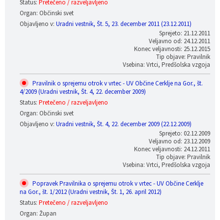
Status:
Pretečeno / razveljavljeno
Organ: Občinski svet
Objavljeno v:
Uradni vestnik, Št. 5, 23. december 2011 (23.12.2011)
Sprejeto: 21.12.2011
Veljavno od: 24.12.2011
Konec veljavnosti: 25.12.2015
Tip objave: Pravilnik
Vsebina: Vrtci, Predšolska vzgoja
Pravilnik o sprejemu otrok v vrtec - UV Občine Cerklje na Gor., št.
4/2009 (Uradni vestnik, Št. 4, 22. december 2009)
Status:
Pretečeno / razveljavljeno
Organ: Občinski svet
Objavljeno v:
Uradni vestnik, Št. 4, 22. december 2009 (22.12.2009)
Sprejeto: 02.12.2009
Veljavno od: 23.12.2009
Konec veljavnosti: 24.12.2011
Tip objave: Pravilnik
Vsebina: Vrtci, Predšolska vzgoja
Popravek Pravilnika o sprejemu otrok v vrtec - UV Občine Cerklje
na Gor., št. 1/2012 (Uradni vestnik, Št. 1, 26. april 2012)
Status:
Pretečeno / razveljavljeno
Organ: Župan