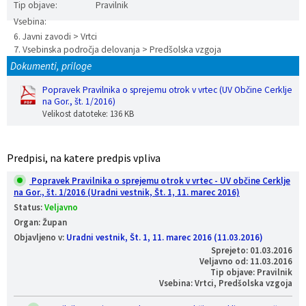
Tip objave:
Pravilnik
Vaške skupnosti
Načrt ravnanja s stvarnim premoženjem
Galerija slik
Dokumenti v javni obravnavi
Vsebina:
6. Javni zavodi > Vrtci
7. Vsebinska področja delovanja > Predšolska vzgoja
Častno razsodišče
MojaObčina.si
Dokumenti, priloge
Medobčinski inšpektorat
Popravek Pravilnika o sprejemu otrok v vrtec (UV Občine Cerklje
na Gor., št. 1/2016)
Velikost datoteke: 136 KB
Gasilstvo, zaščita in reševanje
Predpisi, na katere predpis vpliva
Popravek Pravilnika o sprejemu otrok v vrtec - UV občine Cerklje
na Gor., št. 1/2016 (Uradni vestnik, Št. 1, 11. marec 2016)
Status:
Veljavno
Organ: Župan
Objavljeno v:
Uradni vestnik, Št. 1, 11. marec 2016 (11.03.2016)
Sprejeto: 01.03.2016
Veljavno od: 11.03.2016
Tip objave: Pravilnik
Vsebina: Vrtci, Predšolska vzgoja