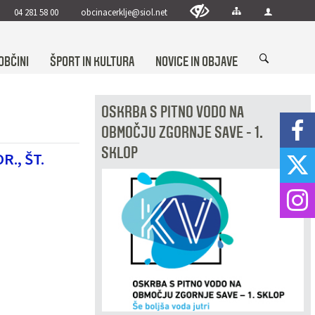
04 281 58 00
obcinacerklje@siol.net
OBČINI
ŠPORT IN KULTURA
NOVICE IN OBJAVE
OSKRBA S PITNO VODO NA
OBMOČJU ZGORNJE SAVE - 1.
SKLOP
., ŠT.