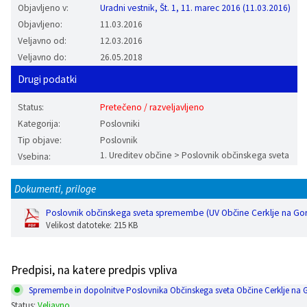
Objavljeno v:
Uradni vestnik, Št. 1, 11. marec 2016 (11.03.2016)
Vaške skupnosti
Načrt ravnanja s stvarnim premoženjem
Galerija slik
Dokumenti v javni obravnavi
Objavljeno:
11.03.2016
Veljavno od:
12.03.2016
Častno razsodišče
MojaObčina.si
Veljavno do:
26.05.2018
Drugi podatki
Medobčinski inšpektorat
Status:
Pretečeno / razveljavljeno
Gasilstvo, zaščita in reševanje
Kategorija:
Poslovniki
Tip objave:
Poslovnik
1. Ureditev občine > Poslovnik občinskega sveta
Vsebina:
Dokumenti, priloge
Poslovnik občinskega sveta spremembe (UV Občine Cerklje na Gor.,
Velikost datoteke: 215 KB
Predpisi, na katere predpis vpliva
Spremembe in dopolnitve Poslovnika Občinskega sveta Občine Cerklje na Gor
Status:
Veljavno