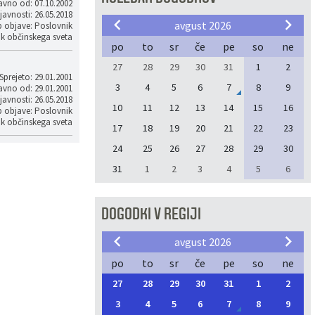
avno od: 07.10.2002
javnosti: 26.05.2018
avgust 2026
p objave: Poslovnik
ik občinskega sveta
po
to
sr
če
pe
so
ne
27
28
29
30
31
1
2
Sprejeto: 29.01.2001
3
4
5
6
7
8
9
avno od: 29.01.2001
javnosti: 26.05.2018
10
11
12
13
14
15
16
p objave: Poslovnik
ik občinskega sveta
17
18
19
20
21
22
23
24
25
26
27
28
29
30
31
1
2
3
4
5
6
DOGODKI V REGIJI
avgust 2026
po
to
sr
če
pe
so
ne
27
28
29
30
31
1
2
3
4
5
6
7
8
9